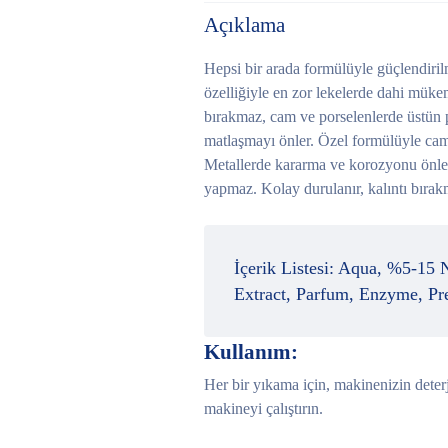
Açıklama
Hepsi bir arada formülüyle güçlendiril
özelliğiyle en zor lekelerde dahi mükemm
bırakmaz, cam ve porselenlerde üstün pa
matlaşmayı önler. Özel formülüyle cam 
Metallerde kararma ve korozyonu önle
yapmaz. Kolay durulanır, kalıntı bırak
İçerik Listesi:
Aqua, %5-15 No
Extract, Parfum, Enzyme, Pre
Kullanım:
Her bir yıkama için, makinenizin dete
makineyi çalıştırın.