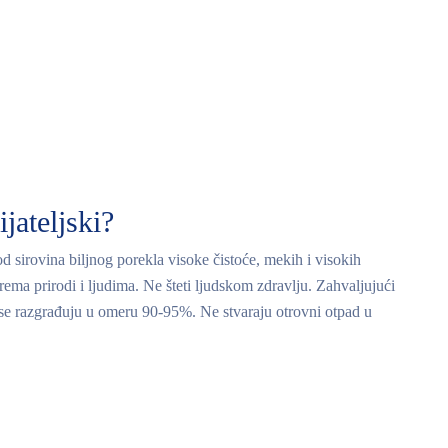
jateljski?
 sirovina biljnog porekla visoke čistoće, mekih i visokih
prema prirodi i ljudima. Ne šteti ljudskom zdravlju. Zahvaljujući
i se razgrađuju u omeru 90-95%. Ne stvaraju otrovni otpad u