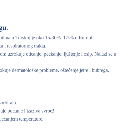
gu.
entima u Turskoj je oko 15-30%. 1-5% u Europi!
a i respiratornog trakta.
m uzrokuje oticanje, peckanje, ljuštenje i osip. Nalazi se u
okuje dermatološke probleme, oštećenje jetre i bubrega,
orbiraju.
uje pucanje i izaziva svrbež.
ovećanjem temperature.