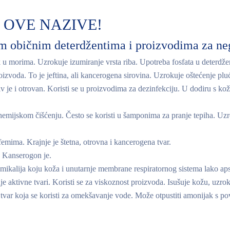
 OVE NAZIVE!
im običnim deterdžentima i proizvodima za ne
 u morima. Uzrokuje izumiranje vrsta riba. Upotreba fosfata u deterdž
oizvoda. To je jeftina, ali kancerogena sirovina. Uzrokuje oštećenje pluć
v je i otrovan. Koristi se u proizvodima za dezinfekciju. U dodiru s kožo
emijskom čišćenju. Često se koristi u šamponima za pranje tepiha. Uzr
femima. Krajnje je štetna, otrovna i kancerogena tvar.
. Kanserogon je.
emikalija koju koža i unutarnje membrane respiratornog sistema lako aps
e aktivne tvari. Koristi se za viskoznost proizvoda. Isušuje kožu, uzrok
tvar koja se koristi za omekšavanje vode. Može otpustiti amonijak s p