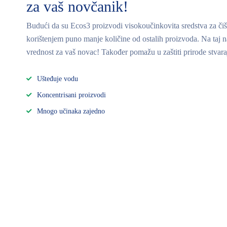
za vaš novčanik!
Budući da su Ecos3 proizvodi visokoučinkovita sredstva za čišće
korištenjem puno manje količine od ostalih proizvoda. Na taj 
vrednost za vaš novac! Također pomažu u zaštiti prirode stva
Ušteđuje vodu
Koncentrisani proizvodi
Mnogo učinaka zajedno