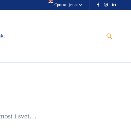
Српски језик
akt
ćnost i svet…