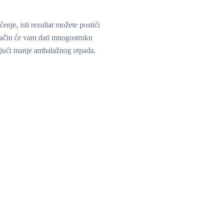
nje, isti rezultat možete postići
način će vam dati mnogostruku
rajući manje ambalažnog otpada.