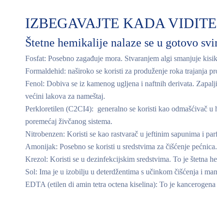
IZBEGAVAJTE KADA VIDITE
Štetne hemikalije nalaze se u gotovo sv
Fosfat:
Posebno zagađuje mora. Stvaranjem algi smanjuje kisik
Formaldehid:
naširoko se koristi za produženje roka trajanja pr
Fenol:
Dobiva se iz kamenog ugljena i naftnih derivata. Zapalji
većini lakova za nameštaj.
Perkloretilen (C2CI4):
generalno se koristi kao odmašćivač u h
poremećaj živčanog sistema.
Nitrobenzen:
Koristi se kao rastvarač u jeftinim sapunima i par
Amonijak:
Posebno se koristi u sredstvima za čišćenje pećnica
Krezol:
Koristi se u dezinfekcijskim sredstvima. To je štetna h
Sol:
Ima je u izobilju u deterdžentima s učinkom čišćenja i manj
EDTA (etilen di amin tetra octena kiselina):
To je kancerogena 