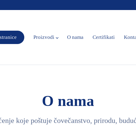
stranice
Proizvodi
O nama
Certifikati
Kont
O nama
ćenje koje poštuje čovečanstvo, prirodu, budu