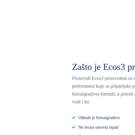
Zašto je Ecos3 pri
Proizvodi Ecos3 proizvedeni su od
performansi koje su prijateljske 
biorazgradivoj formuli, u prirod
vodi i tlu.
Odmah je biorazgradivo
Ne stvara otrovni otpad