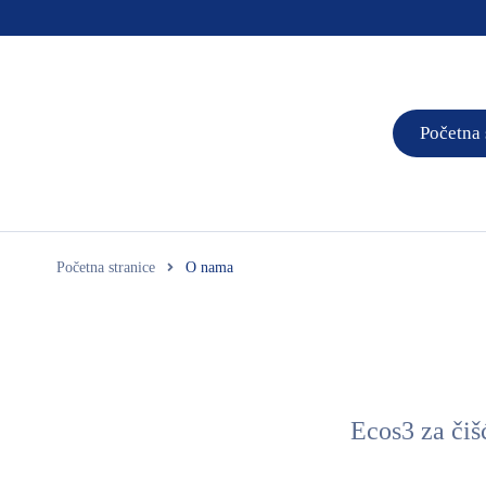
Početna 
Početna stranice
O nama
Ecos3 za čiš