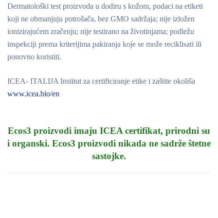
Dermatološki test proizvoda u dodiru s kožom, podaci na etiketi
koji ne obmanjuju potrošača, bez GMO sadržaja; nije izložen
ionizirajućem zračenju; nije testirano na životinjama; podležu
inspekciji prema kriterijima pakiranja koje se može reciklisati ili
ponovno koristiti.
ICEA- ITALIJA Institut za certificiranje etike i zaštite okoliša
www.icea.bio/en
Ecos3 proizvodi imaju ICEA certifikat, prirodni su
i organski.
Ecos3 proizvodi nikada ne sadrže štetne
sastojke.