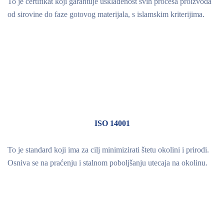
To je certifikat koji garantuje usklađenost svih procesa proizvoda
od sirovine do faze gotovog materijala, s islamskim kriterijima.
ISO 14001
To je standard koji ima za cilj minimizirati štetu okolini i prirodi.
Osniva se na praćenju i stalnom poboljšanju utecaja na okolinu.