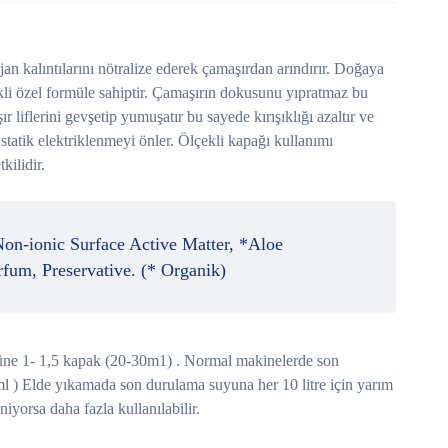
erjan kalıntılarını nötralize ederek çamaşırdan arındırır. Doğaya
ikli özel formüle sahiptir. Çamaşırın dokusunu yıpratmaz bu
 liflerini gevşetip yumuşatır bu sayede kırışıklığı azaltır ve
 statik elektriklenmeyi önler. Ölçekli kapağı kullanımı
kilidir.
n-ionic Surface Active Matter, *Aloe
rfum, Preservative. (* Organik)
üne 1- 1,5 kapak (20-30m1) . Normal makinelerde son
 ) Elde yıkamada son durulama suyuna her 10 litre için yarım
iyorsa daha fazla kullanılabilir.