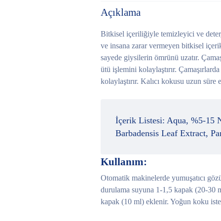
Açıklama
Bitkisel içeriliğiyle temizleyici ve det
ve insana zarar vermeyen bitkisel içer
sayede giysilerin ömrünü uzatır. Çamaşır
ütü işlemini kolaylaştırır. Çamaşırlarda
kolaylaştırır. Kalıcı kokusu uzun süre et
İçerik Listesi:
Aqua, %5-15 No
Barbadensis Leaf Extract, Pa
Kullanım:
Otomatik makinelerde yumuşatıcı göz
durulama suyuna 1-1,5 kapak (20-30 ml
kapak (10 ml) eklenir. Yoğun koku isten